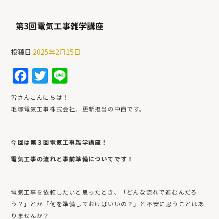
第3回電気工事雑学講座
投稿日
2025年2月15日
F
T
Li
a
w
n
皆さんこんにちは！
c
itt
e
毛塚電気工事株式会社、更新担当の中西です。
e
er
b
今回は第３回電気工事雑学講座！
o
電気工事の流れと事前準備についてです！
o
k
電気工事を依頼したいと思ったとき、「どんな流れで進むんだろ
う？」とか「何を準備しておけばいいの？」と不安に思うことはあ
りませんか？