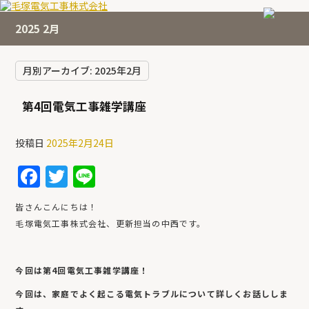
2025 2月
月別アーカイブ:
2025年2月
第4回電気工事雑学講座
投稿日
2025年2月24日
F
T
Li
a
w
n
皆さんこんにちは！
c
itt
e
毛塚電気工事株式会社、更新担当の中西です。
e
er
b
今回は第4回電気工事雑学講座！
o
今回は、家庭でよく起こる電気トラブルについて詳しくお話ししま
o