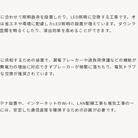
に合わせて照明器具を設置したり、LED照明に交換する工事です。オ
は省エネや環境に配慮したLED照明の設置が増えています。ダウンラ
空間を明るくしたり、演出効果を高めることができます。
全に供給するための装置で、漏電ブレーカーや過負荷保護などの機能が
消費電力の増加に対応できずブレーカーが頻繁に落ちたり、電気トラブ
的な交換が推奨されています。
ナ設置や、インターネットのWi-Fi、LAN配線工事も電気工事の一
置には、安定した通信速度を確保するための計画が必要です。
！