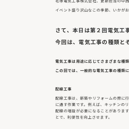
c
itt
e
毛塚電気工事株式会社、更新担当の中
e
er
イベント盛り沢山なこの季節、いかが
b
o
さて、本日は第２回電気工
o
今回は、電気工事の種類と
k
電気工事は用途に応じてさまざまな種
この回では、一般的な電気工事の種類
配線工事
配線工事は、新築やリフォームの際に
に通す作業です。例えば、キッチンの
配線の増設が必要になることがありま
とで、利便性を向上させます。