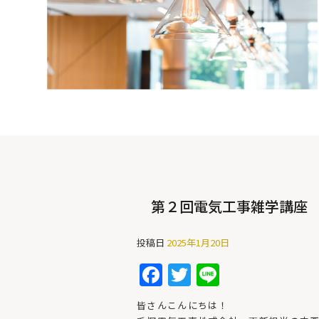
第２回電気工事雑学講座
投稿日
2025年1月20日
F
T
Li
a
w
n
皆さんこんにちは！