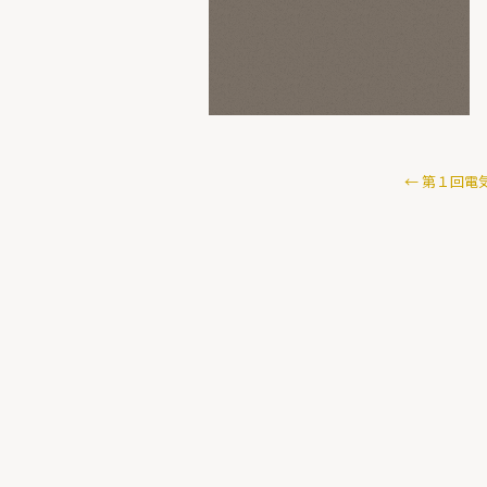
←
第１回電